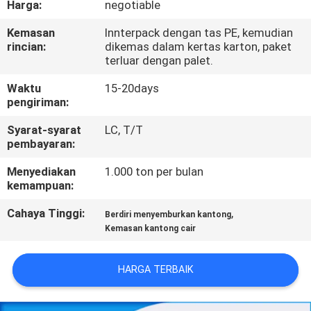
Harga:
negotiable
KONTROL
Kemasan
Innterpack dengan tas PE, kemudian
rincian:
dikemas dalam kertas karton, paket
KUALITAS
terluar dengan palet.
Waktu
15-20days
HUBUNGI
pengiriman:
KAMI
Syarat-syarat
LC, T/T
pembayaran:
BERITA
Menyediakan
1.000 ton per bulan
kemampuan:
MINTA
Cahaya Tinggi:
,
Berdiri menyemburkan kantong
Kemasan kantong cair
KUTIPAN
HARGA TERBAIK
SITEMAP