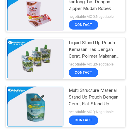
kantong Tas Dengan
Zipper Mudah Robek
Multi Structure
negotiable MOQ:Negotiable
CONTACT
Liquid Stand Up Pouch
Kemasan Tas Dengan
Cerat, Polimer Makanan
Doy Pack Kemasan
negotiable MOQ:Negotiable
CONTACT
Multi Structure Material
Stand Up Pouch Dengan
Cerat, Flat Stand Up
Pouch Kemasan
negotiable MOQ:Negotiable
CONTACT