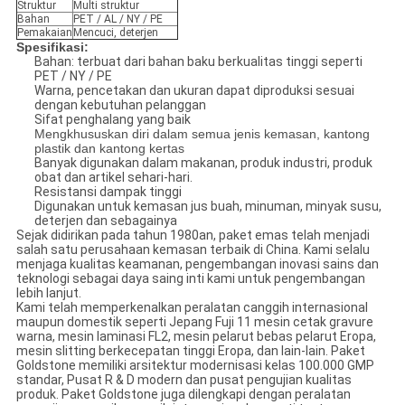
Struktur
Multi struktur
Bahan
PET / AL / NY / PE
Pemakaian
Mencuci, deterjen
Spesifikasi:
Bahan: terbuat dari bahan baku berkualitas tinggi seperti
PET / NY / PE
Warna, pencetakan dan ukuran dapat diproduksi sesuai
dengan kebutuhan pelanggan
Sifat penghalang yang baik
Mengkhususkan diri dalam semua jenis kemasan, kantong
plastik dan kantong kertas
Banyak digunakan dalam makanan, produk industri, produk
obat dan artikel sehari-hari.
Resistansi dampak tinggi
Digunakan untuk kemasan jus buah, minuman, minyak susu,
deterjen dan sebagainya
Sejak didirikan pada tahun 1980an, paket emas telah menjadi
salah satu perusahaan kemasan terbaik di China. Kami selalu
menjaga kualitas keamanan, pengembangan inovasi sains dan
teknologi sebagai daya saing inti kami untuk pengembangan
lebih lanjut.
Kami telah memperkenalkan peralatan canggih internasional
maupun domestik seperti Jepang Fuji 11 mesin cetak gravure
warna, mesin laminasi FL2, mesin pelarut bebas pelarut Eropa,
mesin slitting berkecepatan tinggi Eropa, dan lain-lain. Paket
Goldstone memiliki arsitektur modernisasi kelas 100.000 GMP
standar, Pusat R & D modern dan pusat pengujian kualitas
produk. Paket Goldstone juga dilengkapi dengan peralatan