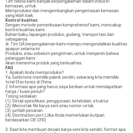
Tim teknis kami banyak berpengalaman dalam industri
kemasan, untuk
Memproduksi dan mengembangkan pengemasan kemasan
yang lebih baik.
Kontrol kualitas:
Dengan metode pemeriksaan komprehensif kami, mencakup
kontrol kualitas kami
Bahan baku, lapangan produksi, gudang, transportasi dan
sebagainya
di. Tim QA berpengalaman kami mampu mengendalikan kualitas
apapun selama ini
Produksi, atau sebelum pengiriman, untuk menjamin bahwa
pelanggan kami
Akan menerima produk yang berkualitas.
FAQ
1. Apakah Anda memproduksi?
Ya, Goldstone memiliki pabrik sendiri, sekarang kita memiliki
total 5factories di China.
2. Informasi apa yang harus saya berikan untuk mendapatkan
harga / kuasi penuh?
Tolong sediakan:
(1). Detail spesifikasi: penggunaan, ketebalan, struktur
(2). Mencetak file karya seni atau nomor cetak.
(3). jumlah pesanan
(4). Destination port (Jika Anda memerlukan kutipan
berdasarkan CIF, CFR)
3. Saat kita membuat desain karya seni kita sendiri, format apa