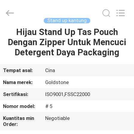
Seal
Foil
Lids
pemasok.
Copyright
Stand up kantung
©
2017
-
Hijau Stand Up Tas Pouch
RUMAH
2025
Goldstone
Dengan Zipper Untuk Mencuci
Packaging
Jiaxing
Co.,Ltd.
PRODUK
Detergent Daya Packaging
All
Rights
Reserved.
VIDEO
Tempat asal:
Cina
Nama merek:
Goldstone
TENTANG
Sertifikasi:
ISO9001,FSSC22000
KAMI
Nomor model:
# 5
TUR
Kuantitas min
Negotiable
Order:
PABRIK