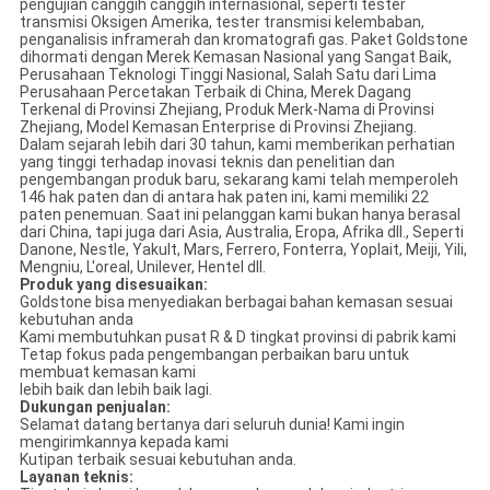
pengujian canggih canggih internasional, seperti tester
transmisi Oksigen Amerika, tester transmisi kelembaban,
penganalisis inframerah dan kromatografi gas. Paket Goldstone
dihormati dengan Merek Kemasan Nasional yang Sangat Baik,
Perusahaan Teknologi Tinggi Nasional, Salah Satu dari Lima
Perusahaan Percetakan Terbaik di China, Merek Dagang
Terkenal di Provinsi Zhejiang, Produk Merk-Nama di Provinsi
Zhejiang, Model Kemasan Enterprise di Provinsi Zhejiang.
Dalam sejarah lebih dari 30 tahun, kami memberikan perhatian
yang tinggi terhadap inovasi teknis dan penelitian dan
pengembangan produk baru, sekarang kami telah memperoleh
146 hak paten dan di antara hak paten ini, kami memiliki 22
paten penemuan. Saat ini pelanggan kami bukan hanya berasal
dari China, tapi juga dari Asia, Australia, Eropa, Afrika dll., Seperti
Danone, Nestle, Yakult, Mars, Ferrero, Fonterra, Yoplait, Meiji, Yili,
Mengniu, L'oreal, Unilever, Hentel dll.
Produk yang disesuaikan:
Goldstone bisa menyediakan berbagai bahan kemasan sesuai
kebutuhan anda
Kami membutuhkan pusat R & D tingkat provinsi di pabrik kami
Tetap fokus pada pengembangan perbaikan baru untuk
membuat kemasan kami
lebih baik dan lebih baik lagi.
Dukungan penjualan:
Selamat datang bertanya dari seluruh dunia! Kami ingin
mengirimkannya kepada kami
Kutipan terbaik sesuai kebutuhan anda.
Layanan teknis: