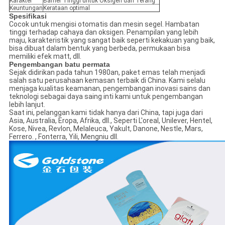
Karakter
Barrier Tinggi untuk Oksigen dan Terang
Keuntungan
Kerataan optimal
Spesifikasi
Cocok untuk mengisi otomatis dan mesin segel. Hambatan
tinggi terhadap cahaya dan oksigen. Penampilan yang lebih
maju, karakteristik yang sangat baik seperti kekakuan yang baik,
bisa dibuat dalam bentuk yang berbeda, permukaan bisa
memiliki efek matt, dll.
Pengembangan batu permata
Sejak didirikan pada tahun 1980an, paket emas telah menjadi
salah satu perusahaan kemasan terbaik di China. Kami selalu
menjaga kualitas keamanan, pengembangan inovasi sains dan
teknologi sebagai daya saing inti kami untuk pengembangan
lebih lanjut.
Saat ini, pelanggan kami tidak hanya dari China, tapi juga dari
Asia, Australia, Eropa, Afrika, dll., Seperti L'oreal, Unilever, Hentel,
Kose, Nivea, Revlon, Melaleuca, Yakult, Danone, Nestle, Mars,
Ferrero. , Fonterra, Yili, Mengniu dll.