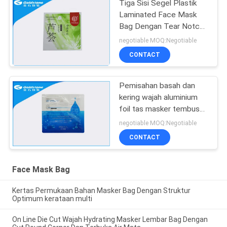
Tiga Sisi Segel Plastik
Laminated Face Mask
Bag Dengan Tear Notch,
Anti - Korosi
negotiable MOQ:Negotiable
CONTACT
Pemisahan basah dan
kering wajah aluminium
foil tas masker tembus
kantong non tumpahan
negotiable MOQ:Negotiable
CONTACT
Face Mask Bag
Kertas Permukaan Bahan Masker Bag Dengan Struktur
Optimum kerataan multi
On Line Die Cut Wajah Hydrating Masker Lembar Bag Dengan