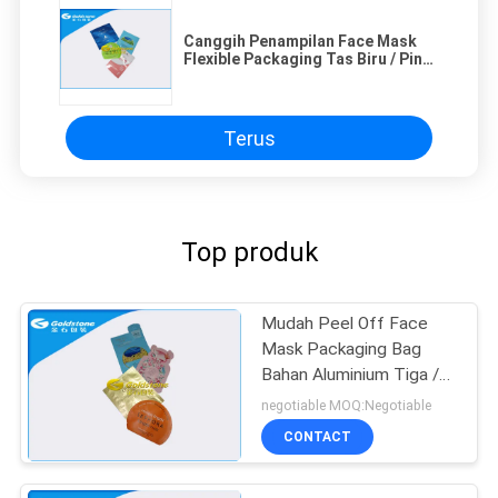
Canggih Penampilan Face Mask
Flexible Packaging Tas Biru / Pink
/ Hijau Warna
Terus
Top produk
Mudah Peel Off Face
Mask Packaging Bag
Bahan Aluminium Tiga /
Empat Lapisan
negotiable MOQ:Negotiable
CONTACT