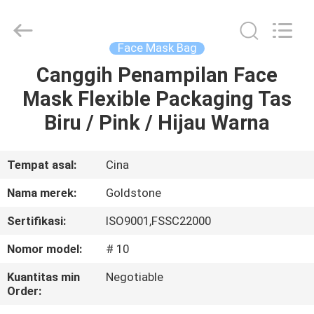
2026
Goldstone
Packaging
Jiaxing
Co.,Ltd.
Face Mask Bag
All
Rights
Reserved.
Canggih Penampilan Face
RUMAH
Mask Flexible Packaging Tas
PRODUK
Biru / Pink / Hijau Warna
VIDEO
Tempat asal:
Cina
Nama merek:
Goldstone
TENTANG
Sertifikasi:
ISO9001,FSSC22000
KAMI
Nomor model:
# 10
TUR
Kuantitas min
Negotiable
Order:
PABRIK