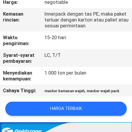
Harga:
negotiable
KONTROL
Kemasan
Innerpack dengan tas PE, maka paket
rincian:
terluar dengan karton atau pallet atau
KUALITAS
sesuai permintaan.
Waktu
15-20 hari
HUBUNGI
pengiriman:
KAMI
Syarat-syarat
LC, T/T
pembayaran:
BERITA
Menyediakan
1.000 ton per bulan
kemampuan:
MINTA
Cahaya Tinggi:
,
masker kemasan wajah
masker wajah pack
KUTIPAN
HARGA TERBAIK
SITEMAP