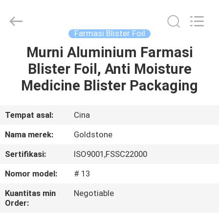
Seal
Foil
Lids
pemasok.
Copyright
Farmasi Blister Foil
©
2017
-
Murni Aluminium Farmasi
RUMAH
2025
Goldstone
Blister Foil, Anti Moisture
Packaging
Jiaxing
Co.,Ltd.
PRODUK
Medicine Blister Packaging
All
Rights
Reserved.
VIDEO
Tempat asal:
Cina
Nama merek:
Goldstone
TENTANG
Sertifikasi:
ISO9001,FSSC22000
KAMI
Nomor model:
# 13
TUR
Kuantitas min
Negotiable
Order:
PABRIK