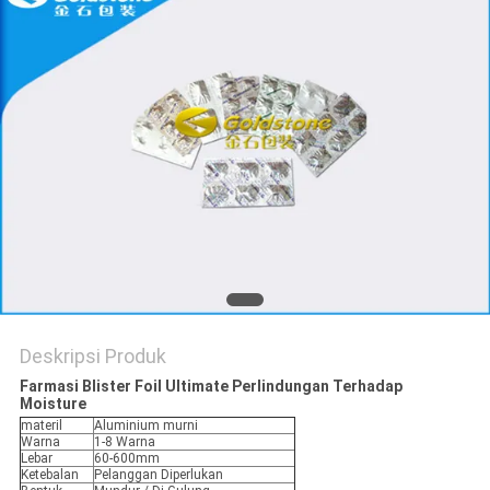
KEBIJAKAN
PRIVASI
Deskripsi Produk
Farmasi Blister Foil Ultimate Perlindungan Terhadap
Moisture
materil
Aluminium murni
Warna
1-8 Warna
Lebar
60-600mm
Ketebalan
Pelanggan Diperlukan