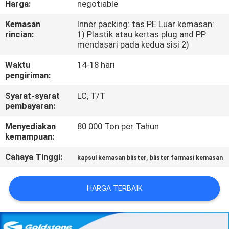
Harga:
negotiable
KONTROL
Kemasan
Inner packing: tas PE Luar kemasan:
rincian:
1) Plastik atau kertas plug and PP
KUALITAS
mendasari pada kedua sisi 2)
Waktu
14-18 hari
HUBUNGI
pengiriman:
KAMI
Syarat-syarat
LC, T/T
pembayaran:
BERITA
Menyediakan
80.000 Ton per Tahun
kemampuan:
MINTA
Cahaya Tinggi:
,
kapsul kemasan blister
blister farmasi kemasan
KUTIPAN
HARGA TERBAIK
SITEMAP