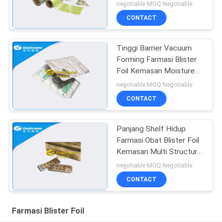
Blister Packaging
negotiable MOQ:Negotiable
CONTACT
Tinggi Barrier Vacuum
Forming Farmasi Blister
Foil Kemasan Moisture
Resistance
negotiable MOQ:Negotiable
CONTACT
Panjang Shelf Hidup
Farmasi Obat Blister Foil
Kemasan Multi Structure
Eco Friendly
negotiable MOQ:Negotiable
CONTACT
Farmasi Blister Foil