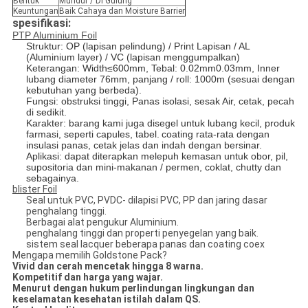
Bentuk
Mundur / Di Gulung
Keuntungan
Baik Cahaya dan Moisture Barrier
spesifikasi:
PTP Aluminium Foil
Struktur: OP (lapisan pelindung) / Print Lapisan / AL
(Aluminium layer) / VC (lapisan menggumpalkan)
Keterangan: Width≤600mm, Tebal: 0.02mm0.03mm,
Inner
lubang diameter 76mm, panjang / roll: 1000m (sesuai dengan
kebutuhan yang berbeda).
Fungsi: obstruksi tinggi, Panas isolasi, sesak Air, cetak, pecah
di sedikit.
Karakter: barang kami juga disegel untuk lubang kecil, produk
farmasi, seperti capules, tabel.
coating rata-rata dengan
insulasi panas, cetak jelas dan indah dengan bersinar.
Aplikasi: dapat diterapkan melepuh kemasan untuk obor, pil,
supositoria dan mini-makanan / permen, coklat, chutty dan
sebagainya.
blister Foil
Seal untuk PVC, PVDC- dilapisi PVC, PP dan jaring dasar
penghalang tinggi.
Berbagai alat pengukur Aluminium.
penghalang tinggi dan properti penyegelan yang baik.
sistem seal lacquer beberapa panas dan coating coex
Mengapa memilih Goldstone Pack?
Vivid dan cerah mencetak hingga 8 warna.
Kompetitif dan harga yang wajar.
Menurut dengan hukum perlindungan lingkungan dan
keselamatan kesehatan istilah dalam QS.