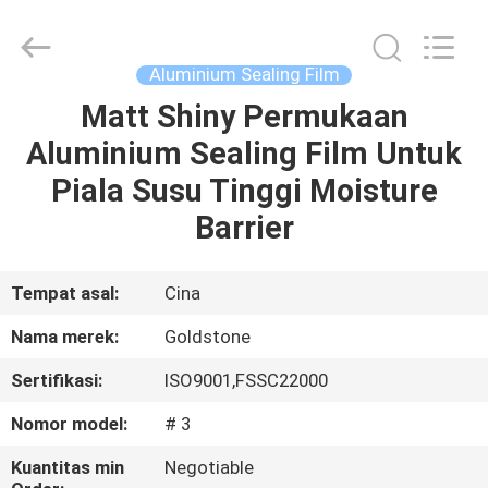
Seal
Foil
Lids
pemasok.
Copyright
Aluminium Sealing Film
©
2017
-
Matt Shiny Permukaan
RUMAH
2025
heatsealfoillids.com.
Aluminium Sealing Film Untuk
All
Rights
Reserved.
PRODUK
Piala Susu Tinggi Moisture
Barrier
VIDEO
Tempat asal:
Cina
TENTANG
Nama merek:
Goldstone
KAMI
Sertifikasi:
ISO9001,FSSC22000
TUR
Nomor model:
# 3
PABRIK
Kuantitas min
Negotiable