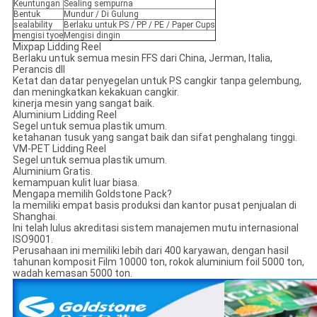
Keuntungan
Sealing sempurna
Bentuk
Mundur / Di Gulung
sealability
Berlaku untuk PS / PP / PE / Paper Cups
mengisi tyoe
Mengisi dingin
Mixpap Lidding Reel
Berlaku untuk semua mesin FFS dari China, Jerman, Italia,
Perancis dll
Ketat dan datar penyegelan untuk PS cangkir tanpa gelembung,
dan meningkatkan kekakuan cangkir.
kinerja mesin yang sangat baik.
Aluminium Lidding Reel
Segel untuk semua plastik umum.
ketahanan tusuk yang sangat baik dan sifat penghalang tinggi.
VM-PET Lidding Reel
Segel untuk semua plastik umum.
Aluminium Gratis.
kemampuan kulit luar biasa.
Mengapa memilih Goldstone Pack?
Ia memiliki empat basis produksi dan kantor pusat penjualan di
Shanghai.
Ini telah lulus akreditasi sistem manajemen mutu internasional
ISO9001.
Perusahaan ini memiliki lebih dari 400 karyawan, dengan hasil
tahunan komposit Film 10000 ton, rokok aluminium foil 5000 ton,
wadah kemasan 5000 ton.