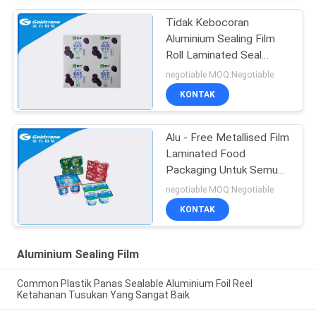
Tidak Kebocoran
Aluminium Sealing Film
Roll Laminated Seal
Lidding Film Yogurt
negotiable MOQ:Negotiable
Packaging
KONTAK
Alu - Free Metallised Film
Laminated Food
Packaging Untuk Semua
Plastik Umum
negotiable MOQ:Negotiable
KONTAK
Aluminium Sealing Film
Common Plastik Panas Sealable Aluminium Foil Reel
Ketahanan Tusukan Yang Sangat Baik