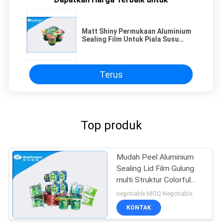
Matt Shiny Permukaan Aluminium
Sealing Film Untuk Piala Susu
Tinggi Moisture Barrier
Terus
Top produk
Mudah Peel Aluminium
Sealing Lid Film Gulung
multi Struktur Colorful
Percetakan
negotiable MOQ:Negotiable
KONTAK