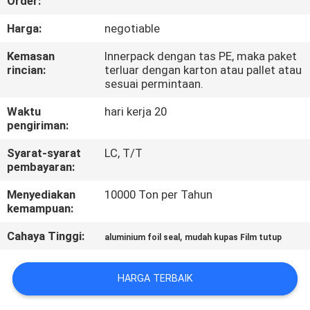
Order:
KONTROL
Harga:
negotiable
KUALITAS
Kemasan
Innerpack dengan tas PE, maka paket
rincian:
terluar dengan karton atau pallet atau
sesuai permintaan.
HUBUNGI
Waktu
hari kerja 20
KAMI
pengiriman:
Syarat-syarat
LC, T/T
MINTA
pembayaran:
KUTIPAN
Menyediakan
10000 Ton per Tahun
kemampuan:
BERITA
Cahaya Tinggi:
,
aluminium foil seal
mudah kupas Film tutup
HARGA TERBAIK