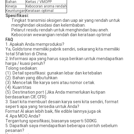
Bahan
Kertas / VMOPP
Kinerja
Kebocoran aroma rendah
Keuntungan
Kerataan optimal
Spesifikasi:
Tingkat transmisi oksigen dan uap air yang rendah untuk
menghindari oksidasi dan kelembaban.
Pelarut residu rendah untuk menghindari bau aneh.
Kebocoran wewangian rendah dan kerataan optimal
FAQ
1. Apakah Anda memproduksi?
Ya, Goldstone memiliki pabrik sendiri, sekarang kita memiliki
total 5faktori di China.
2. Informasi apa yang harus saya berikan untuk mendapatkan
harga / kuasi penuh?
Tolong sediakan:
(1). Detail spesifikasi: gunakan lebar dan ketebalan
(2). Bahan yang dibutuhkan
(3). Mencetak file karya seni atau nomor cetak.
(4). Kuantitas
(5). Destination port (Jika Anda memerlukan kutipan
berdasarkan CIF, CFR)
3. Saat kita membuat desain karya seni kita sendiri, format
seperti apa yang tersedia untuk Anda?
Format AI akan lebih baik, file edible lainnya juga ok
4. Apa MOQ Anda?
Tergantung spesifikasi, biasanya seperti 500KG.
5. Dapatkah saya mendapatkan beberapa contoh sebelum
pesanan?