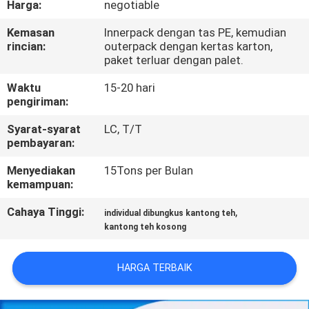
Harga:
negotiable
KONTROL
Kemasan
Innerpack dengan tas PE, kemudian
rincian:
outerpack dengan kertas karton,
KUALITAS
paket terluar dengan palet.
Waktu
15-20 hari
HUBUNGI
pengiriman:
KAMI
Syarat-syarat
LC, T/T
pembayaran:
BERITA
Menyediakan
15Tons per Bulan
kemampuan:
MINTA
Cahaya Tinggi:
,
individual dibungkus kantong teh
kantong teh kosong
KUTIPAN
HARGA TERBAIK
SITEMAP