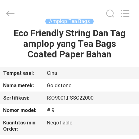
2026
Goldstone
Packaging
Jiaxing
Co.,Ltd.
Amplop Tea Bags
All
Rights
Reserved.
Eco Friendly String Dan Tag
RUMAH
amplop yang Tea Bags
PRODUK
Coated Paper Bahan
VIDEO
Tempat asal:
Cina
Nama merek:
Goldstone
TENTANG
Sertifikasi:
ISO9001,FSSC22000
KAMI
Nomor model:
# 9
TUR
Kuantitas min
Negotiable
Order:
PABRIK