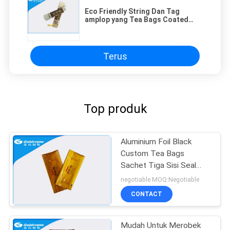
Eco Friendly String Dan Tag
amplop yang Tea Bags Coated
Paper Bahan
Terus
Top produk
Aluminium Foil Black
Custom Tea Bags
Sachet Tiga Sisi Seal
Matte Dan Permukaan
negotiable MOQ:Negotiable
Mengkilap
CONTACT
Mudah Untuk Merobek