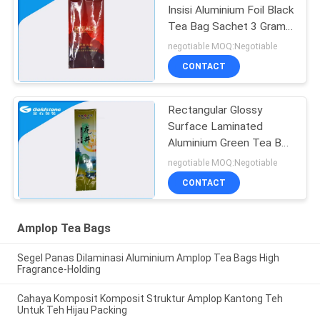
Insisi Aluminium Foil Black
Tea Bag Sachet 3 Gram
Atau 6 Gram
negotiable MOQ:Negotiable
CONTACT
Rectangular Glossy
Surface Laminated
Aluminium Green Tea Bag
Sachet
negotiable MOQ:Negotiable
CONTACT
Amplop Tea Bags
Segel Panas Dilaminasi Aluminium Amplop Tea Bags High
Fragrance-Holding
Cahaya Komposit Komposit Struktur Amplop Kantong Teh
Untuk Teh Hijau Packing