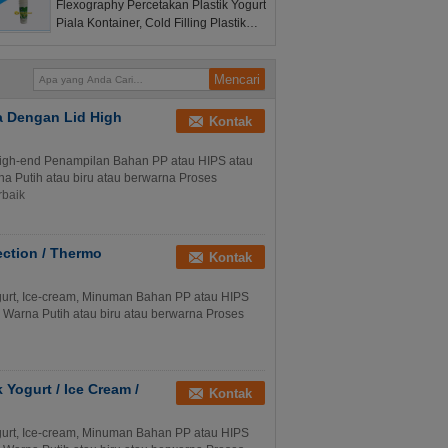
Flexography Percetakan Plastik Yogurt
Piala Kontainer, Cold Filling Plastik
Milkshake Piala
la Dengan Lid High
Kontak
 High-end Penampilan Bahan PP atau HIPS atau
na Putih atau biru atau berwarna Proses
rbaik
jection / Thermo
Kontak
gurt, Ice-cream, Minuman Bahan PP atau HIPS
l Warna Putih atau biru atau berwarna Proses
k Yogurt / Ice Cream /
Kontak
gurt, Ice-cream, Minuman Bahan PP atau HIPS