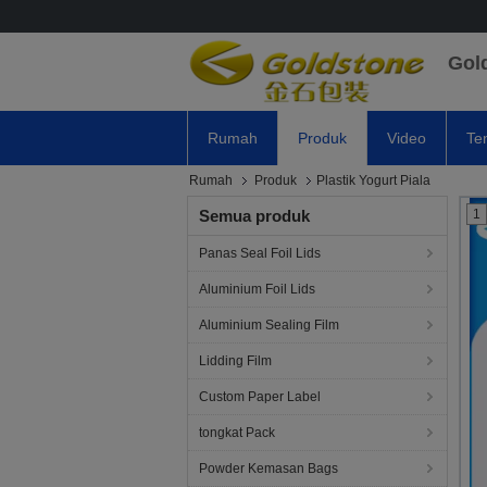
Gol
Rumah
Produk
Video
Te
Rumah
Produk
Plastik Yogurt Piala
Semua produk
1
Panas Seal Foil Lids
Aluminium Foil Lids
Aluminium Sealing Film
Lidding Film
Custom Paper Label
tongkat Pack
Powder Kemasan Bags