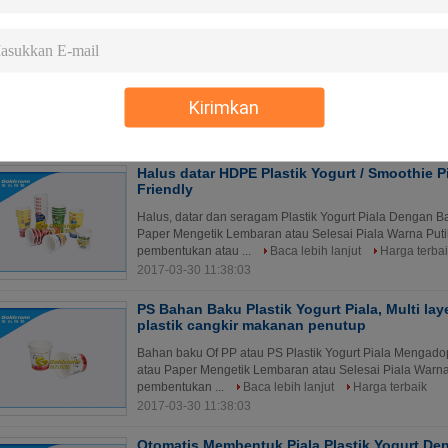
Pecah Disposable Plastik Yogurt Piala Multi L
Lapisan Lembar
Multi-layer Atau Single-layer Lembar Membuat Plastik Yo
Paper Mengetik Lembaran atau Selesai Piala Warna Puti
Kirimkan
pembentukan ...
Baca lebih lanjut
Harga terbaik
2017-03-30 11:38:03
Halus datar HDPE Plastik Yogurt / Smoothie P
Friendly
Halus, datar dan seragam Plastik Yogurt Piala Dengan
Paper Mengetik Lembaran atau Selesai Piala Warna Puti
pembentukan atau ...
Baca lebih lanjut
Harga terba
2017-03-30 11:38:03
PS Bahan Baku Plastik Yogurt Piala, Multi la
plastik cangkir makanan penutup
Bahan baku Of PP atau PS Plastik Yogurt Piala Mengadop
atau Paper Mengetik Lembaran atau Selesai Piala Warna
pembentukan ...
Baca lebih lanjut
Harga terbaik
2017-03-30 11:38:03
Otomatis Membentuk Piala Plastik Yogurt De