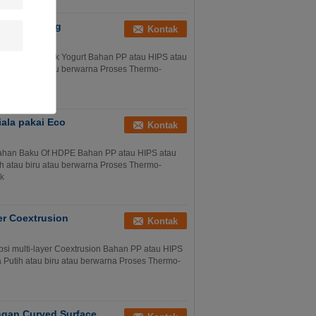
ayer / Lajang
Kontak
gurt Piala Untuk Yogurt Bahan PP atau HIPS atau
h atau biru atau berwarna Proses Thermo-
iala pakai Eco
Kontak
 Bahan Baku Of HDPE Bahan PP atau HIPS atau
h atau biru atau berwarna Proses Thermo-
ik
yer Coextrusion
Kontak
si multi-layer Coextrusion Bahan PP atau HIPS
 Putih atau biru atau berwarna Proses Thermo-
ngan Curved Surface