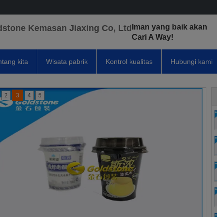
Iman yang baik akan
dstone Kemasan Jiaxing Co, Ltd
Cari A Way!
ntang kita
Wisata pabrik
Kontrol kualitas
Hubungi kami
2
3
4
5