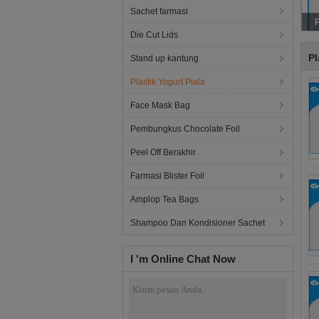
Sachet farmasi
Die Cut Lids
Pl
Stand up kantung
Plastik Yogurt Piala
Face Mask Bag
Pembungkus Chocolate Foil
Peel Off Berakhir
Farmasi Blister Foil
Amplop Tea Bags
Shampoo Dan Kondisioner Sachet
I 'm Online Chat Now